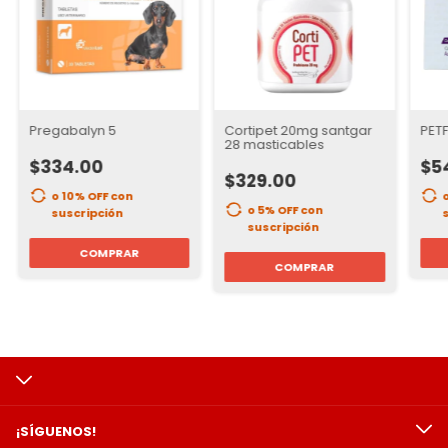
Pregabalyn 5
Cortipet 20mg santgar
PET
28 masticables
$334.00
$5
$329.00
o 10% OFF
con
o 5% OFF
con
suscripción
suscripción
COMPRAR
COMPRAR
¡SÍGUENOS!