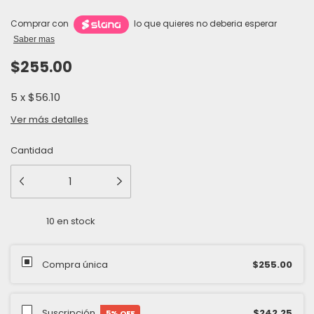
Comprar con
lo que quieres no deberia esperar
Saber mas
$255.00
5
x
$56.10
Ver más detalles
Cantidad
10
en stock
Compra única
$255.00
Suscripción
$242.25
5
% OFF