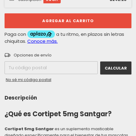
CAMBIAR CP
Entregas para el CP:
Opciones de envío
CALCULAR
No sé mi código postal
Descripción
¿Qué es Cortipet 5mg Santgar?
Cortipet 5mg Santgar
es un suplemento masticable
diseñado específicamente para el bienestar de tus mascotas.