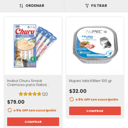
ORDENAR
FILTRAR
Inaba Churu Snack
Nupec lata Kitten 100 gr
Cremoso para Gatos
Sabor Atun | sobre con 4
$32.00
tubos
(2)
o 5% OFF
con suscripción
$79.00
o 5% OFF
con suscripción
COMPRAR
COMPRAR