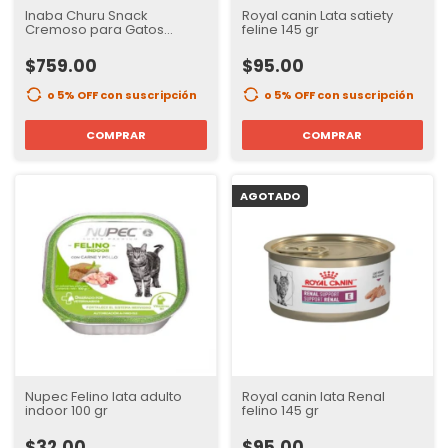
Inaba Churu Snack
Royal canin Lata satiety
Cremoso para Gatos
feline 145 gr
Sabor Mariscos | Bote con
50 Tubos
$759.00
$95.00
o 5% OFF
con suscripción
o 5% OFF
con suscripción
COMPRAR
COMPRAR
AGOTADO
Nupec Felino lata adulto
Royal canin lata Renal
indoor 100 gr
felino 145 gr
$32.00
$95.00