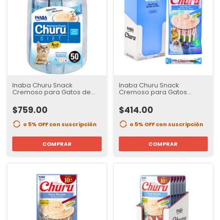
Inaba Churu Snack
Inaba Churu Snack
Cremoso para Gatos de
Cremoso para Gatos
dietas | Bote con 50 Tubos
Sabor Atun | caja 24 tubos
$759.00
$414.00
o 5% OFF
con suscripción
o 5% OFF
con suscripción
COMPRAR
COMPRAR