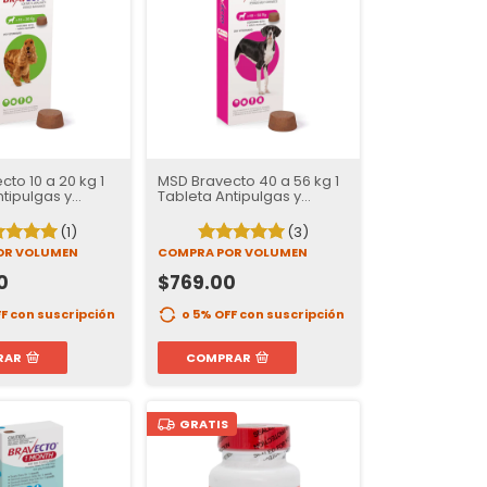
to 10 a 20 kg 1
MSD Bravecto 40 a 56 kg 1
tipulgas y
Tableta Antipulgas y
s para Perros |
Garrapatas para Perros |
s de Protección
12 semanas de Protección
(1)
(3)
OR VOLUMEN
COMPRA POR VOLUMEN
0
$769.00
FF
con suscripción
o 5% OFF
con suscripción
RAR
COMPRAR
GRATIS