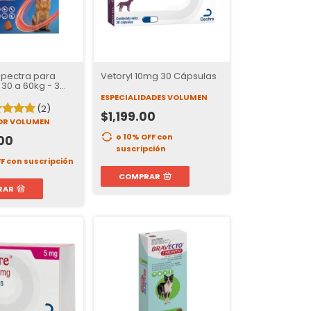
pectra para
Vetoryl 10mg 30 Cápsulas
30 a 60kg - 3
ESPECIALIDADES VOLUMEN
(2)
$1,199.00
OR VOLUMEN
o 10% OFF
con
00
suscripción
FF
con suscripción
COMPRAR
RAR