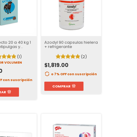
cto 20 a 40 kg 1
Azodyl 90 capsulas hielera
tipulgas y
+ refrigerante
s para Perros |
e Protección
(1)
(2)
OR VOLUMEN
$1,819.00
0
o 7% OFF
con suscripción
FF
con suscripción
COMPRAR
RAR