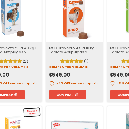
avecto 20 a 40 kg 1
MSD Bravecto 4.5 a 10 kg 1
MSD Bravec
a Antipulgas y
Tableta Antipulgas y
Tableta An
atas para Perros |
Garrapatas para Perros |
Garrapata
manas de Protección
12 semanas de Protección
12 semana
(2)
(1)
A POR VOLUMEN
COMPRA POR VOLUMEN
COMPRA P
9.00
$549.00
$549.0
5% OFF
con suscripción
o 5% OFF
con suscripción
o 5% O
OMPRAR
COMPRAR
COMP
Externo 3
meses