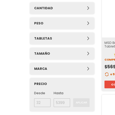
CANTIDAD
PESO
TABLETAS
MSD Br
Tablet
Garrap
TAMAÑO
12 se
COMPR
$56
MARCA
o 
PRECIO
C
Desde
Hasta
APLICAR