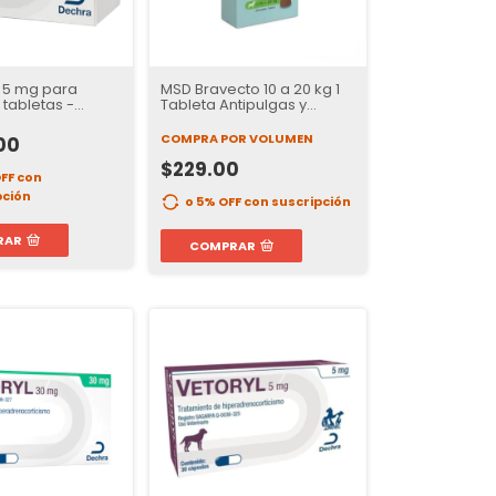
 5 mg para
MSD Bravecto 10 a 20 kg 1
 tabletas -
Tableta Antipulgas y
 Salud
Garrapatas para Perros |
cular de tu
37 Días de Protección
COMPRA POR VOLUMEN
00
$229.00
OFF
con
pción
o 5% OFF
con suscripción
RAR
COMPRAR