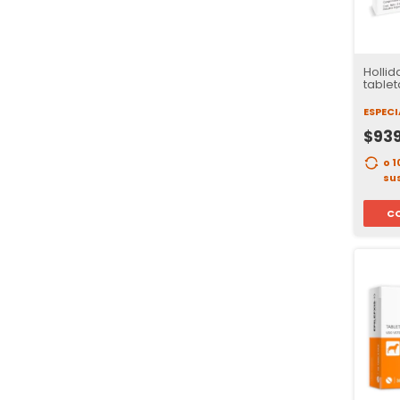
Hollid
tablet
ESPEC
$93
o 
su
C