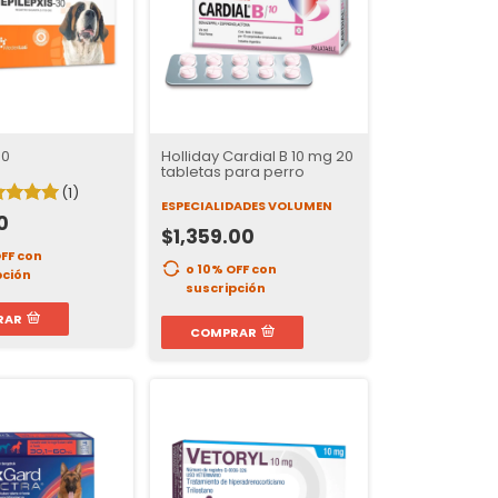
30
Holliday Cardial B 10 mg 20
tabletas para perro
(1)
ESPECIALIDADES VOLUMEN
0
$1,359.00
OFF
con
o 10% OFF
con
pción
suscripción
RAR
COMPRAR