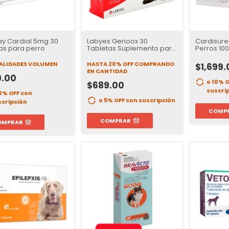
ay Cardial 5mg 30
Labyes Gerioox 30
Cardisure
as para perro
Tabletas Suplemento para
Perros 100
Perros y Gatos
Mejora la
Cardiovas
IALIDADES VOLUMEN
HASTA 20% OFF
COMPRANDO
$1,699.
Mascota
EN CANTIDAD
9.00
o 10% 
$689.00
suscri
10% OFF
con
o 5% OFF
con suscripción
scripción
COMP
COMPRAR
OMPRAR