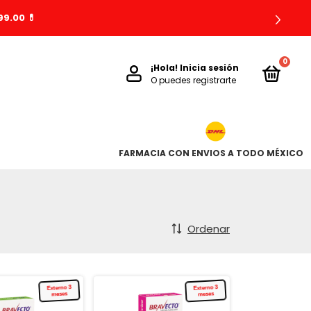
9.00 💊
0
¡Hola!
Inicia sesión
O puedes registrarte
FARMACIA CON ENVIOS A TODO MÉXICO
Ordenar
Externo 3
Externo 3
meses
meses