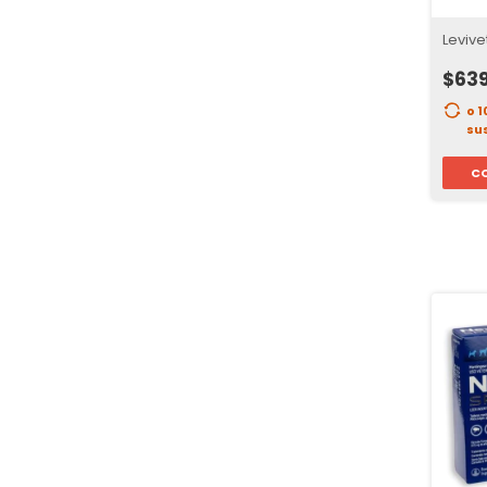
Levive
$63
o 
su
C