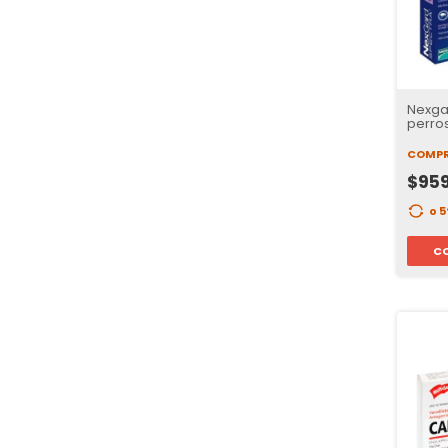
Nexga
perros
tablet
COMPR
$95
o 
C