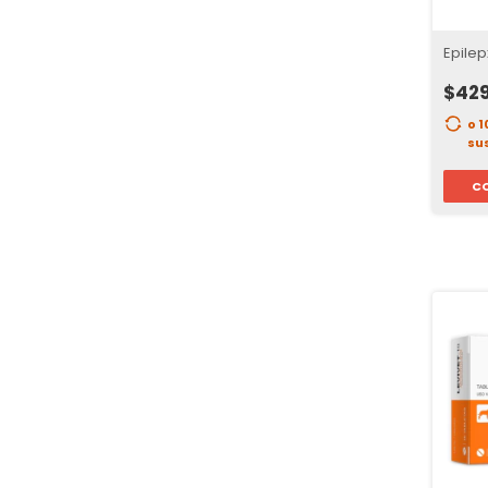
Epilep
$42
o 
su
C