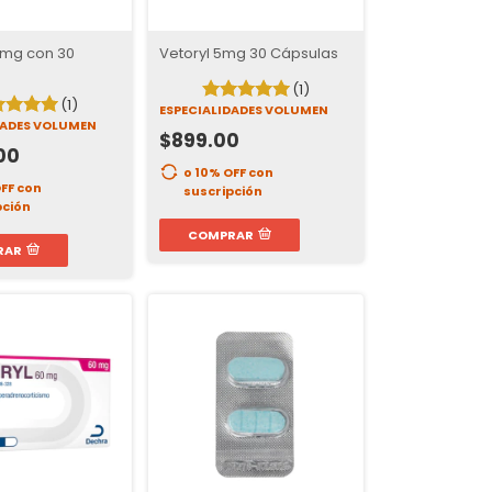
0mg con 30
Vetoryl 5mg 30 Cápsulas
(1)
(1)
ESPECIALIDADES VOLUMEN
DADES VOLUMEN
$899.00
00
o 10% OFF
con
OFF
con
suscripción
pción
COMPRAR
RAR