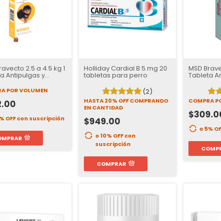
avecto 2.5 a 4.5 kg 1
Holliday Cardial B 5 mg 20
MSD Brave
a Antipulgas y
tabletas para perro
Tableta An
atas para Perros |
Garrapata
manas de Protección
37 Días d
A POR VOLUMEN
(2)
HASTA 20% OFF
COMPRANDO
COMPRA P
2.00
EN CANTIDAD
$309.0
5% OFF
con suscripción
$949.00
o 5% O
o 10% OFF
con
OMPRAR
suscripción
COMP
COMPRAR