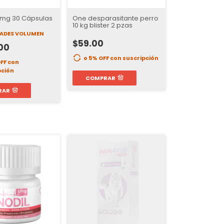
0mg 30 Cápsulas
One desparasitante perro
10 kg blister 2 pzas
DADES VOLUMEN
$59.00
00
o 5% OFF
con suscripción
OFF
con
pción
COMPRAR
RAR