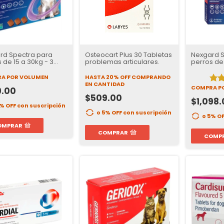
rd Spectra para
Osteocart Plus 30 Tabletas
Nexgard S
 de 15 a 30kg - 3
problemas articulares.
perros de 
as
tabletas
A POR VOLUMEN
HASTA 20% OFF
COMPRANDO
EN CANTIDAD
COMPRA P
9.00
$509.00
$1,098.
5% OFF
con suscripción
o 5% OFF
con suscripción
o 5% O
OMPRAR
COMPRAR
COMP