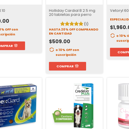
t 10
Holliday Cardial B 2.5 mg
Vetoryl 6
20 tabletas para perro
ESPECIALI
9.00
(1)
$1,960.
10% OFF
con
HASTA 20% OFF
COMPRANDO
EN CANTIDAD
scripción
o 10% 
$509.00
suscri
OMPRAR
o 10% OFF
con
COMP
suscripción
COMPRAR