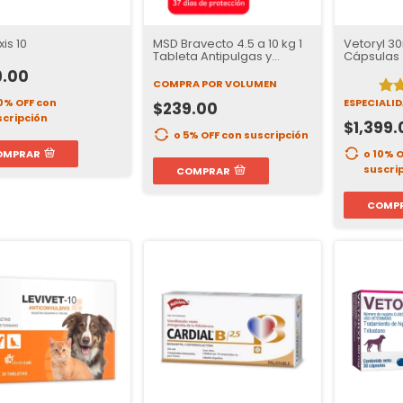
xis 10
MSD Bravecto 4.5 a 10 kg 1
Vetoryl 3
Tableta Antipulgas y
Cápsulas
Garrapatas para Perros |
9.00
37 Días de Protección
COMPRA POR VOLUMEN
10% OFF
con
ESPECIALI
$239.00
scripción
$1,399.
o 5% OFF
con suscripción
OMPRAR
o 10% 
suscri
COMPRAR
COMP