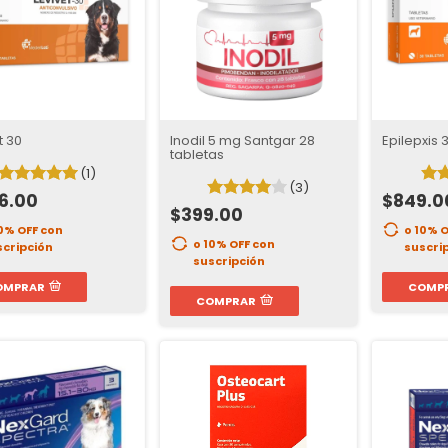
t 30
Inodil 5 mg Santgar 28
Epilepxis 
tabletas
(1)
(3)
96.00
$849.0
$399.00
10% OFF
con
o 10% 
o 10% OFF
con
scripción
suscri
suscripción
OMPRAR
COMP
COMPRAR