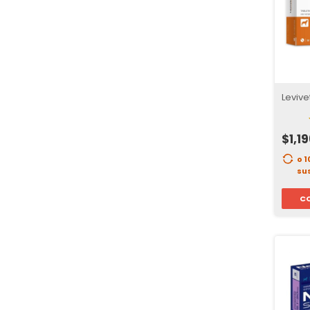
Levive
$1,1
o 
su
C