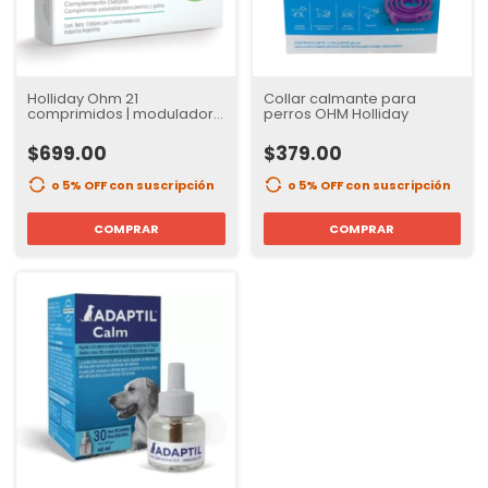
Holliday Ohm 21
Collar calmante para
comprimidos | modulador
perros OHM Holliday
natural de la ansiedad en
perros
$699.00
$379.00
o 5% OFF
con suscripción
o 5% OFF
con suscripción
COMPRAR
COMPRAR