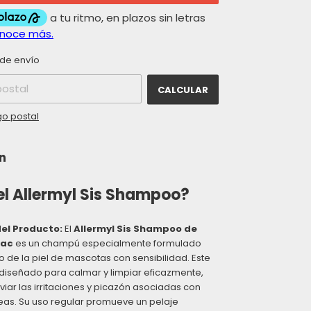
CAMBIAR CP
el CP:
de envío
CALCULAR
go postal
n
el Allermyl Sis Shampoo?
el Producto:
El
Allermyl Sis Shampoo de
bac
es un champú especialmente formulado
o de la piel de mascotas con sensibilidad. Este
diseñado para calmar y limpiar eficazmente,
viar las irritaciones y picazón asociadas con
eas. Su uso regular promueve un pelaje