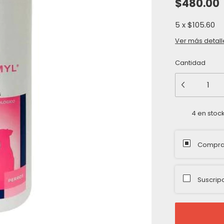
$480.00
5
x
$105.60
Ver más detall
Cantidad
4
en stoc
Compra
Suscrip