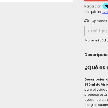
Entregas para 
Opciones 
No sé mi códi
Descripció
¿Qué es 
Descripción d
250ml de Vir
para el cuidad
producto está 
ayudando a ali
alergias cután