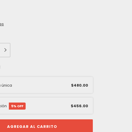
es
k
 única
$480.00
ción
$456.00
5
% OFF