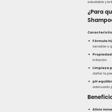
saludable y bri
¿Para qué
Shampo
Característic
Fórmula hi
sensible o q
Propiedad
irritación.
Limpieza 
dañar la pie
pH equilib
adecuado pa
Benefici
Alivio inm