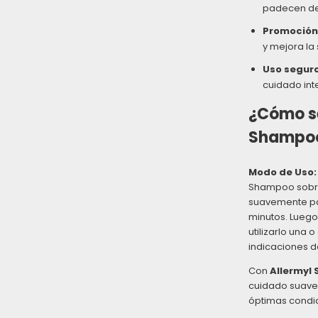
padecen de
Promoción 
y mejora la 
Uso seguro
cuidado int
¿Cómo se
Shampo
Modo de Uso:
Shampoo sobre
suavemente pa
minutos. Luego
utilizarlo una
indicaciones de
Con
Allermyl
cuidado suave 
óptimas condi