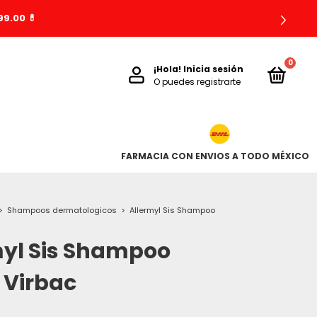
9.00 💊
0
¡Hola!
Inicia sesión
O puedes registrarte
FARMACIA CON ENVIOS A TODO MÉXICO
>
Shampoos dermatologicos
>
Allermyl Sis Shampoo
myl Sis Shampoo
 Virbac