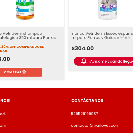
o Vetriderm shampoo
Elanco Vetriderm Essec espum
tológico 350 ml para Perros y
ml para Perros y Gatos ⭐⭐⭐⭐⭐
s
 20% OFF
COMPRANDO EN
$304.00
IDAD
6.00
¡Avísame cuando llegue
ENOS!
CONTÁCTANOS
ook
525529165937
ram
contacto@marlovet.com