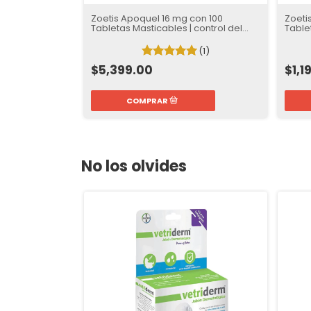
Zoetis Apoquel 16 mg con 100
Zoeti
Tabletas Masticables | control del
Table
prurito
prurit
(1)
$5,399.00
$1,1
No los olvides