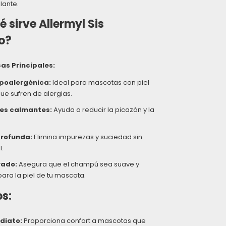
llante.
 sirve Allermyl Sis
o?
as Principales:
poalergénica:
Ideal para mascotas con piel
ue sufren de alergias.
es calmantes:
Ayuda a reducir la picazón y la
profunda:
Elimina impurezas y suciedad sin
l.
rado:
Asegura que el champú sea suave y
ra la piel de tu mascota.
os:
ediato:
Proporciona confort a mascotas que