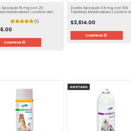
s Apoquel 16 mg con 20
Zoetis Apoquel 3.6 mg con 100
tas Masticables | control del
Tabletas Masticables | control d
o
prurito
(1)
$3,614.00
96.00
AGOTADO