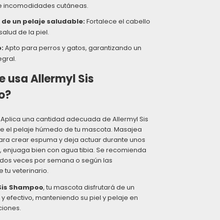
 incomodidades cutáneas.
de un pelaje saludable:
Fortalece el cabello
salud de la piel.
:
Apto para perros y gatos, garantizando un
egral.
 usa Allermyl Sis
o?
Aplica una cantidad adecuada de Allermyl Sis
 el pelaje húmedo de tu mascota. Masajea
ra crear espuma y deja actuar durante unos
, enjuaga bien con agua tibia. Se recomienda
 o dos veces por semana o según las
 tu veterinario.
 Sis Shampoo
, tu mascota disfrutará de un
y efectivo, manteniendo su piel y pelaje en
ciones.