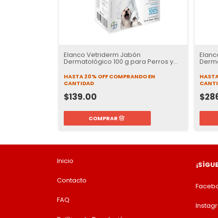
Elanco Vetriderm Jabón
Elanc
Dermatológico 100 g para Perros y
Derma
Gatos
Gato
HASTA 20% OFF
COMPRANDO EN
HASTA
CANTIDAD
CANT
$139.00
$28
Inicio
¡SÍGU
Contacto
Faceb
FAQ
Instag