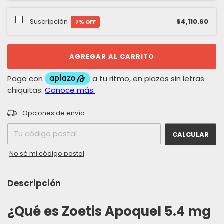
Suscripción
$4,110.60
7
% OFF
CAMBIAR CP
Entregas para el CP:
Opciones de envío
CALCULAR
No sé mi código postal
Descripción
¿Qué es Zoetis Apoquel 5.4 mg