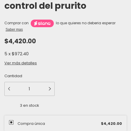
control del prurito
Comprar con
lo que quieres no deberia esperar
Saber mas
$4,420.00
5
x
$972.40
Ver más detalles
Cantidad
3
en stock
Compra única
$4,420.00