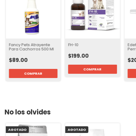
Fancy Pets Atrayente
FH-10
Edet
Para Cachorros 500 Ml
Perr
San
$199.00
$89.00
$2
COMPRAR
No los olvides
AGOTADO
AGOTADO