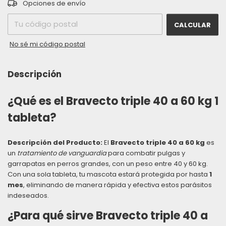
CAMBIAR CP
Entregas para el CP:
Opciones de envío
CALCULAR
No sé mi código postal
Descripción
¿Qué es el
Bravecto triple 40 a 60 kg 1
tableta
?
Descripción del Producto:
El
Bravecto triple 40 a 60 kg
es
un
tratamiento de vanguardia
para combatir pulgas y
garrapatas en perros grandes, con un peso entre 40 y 60 kg.
Con una sola tableta, tu mascota estará protegida por hasta
1
mes
, eliminando de manera rápida y efectiva estos parásitos
indeseados.
¿Para qué sirve
Bravecto triple 40 a