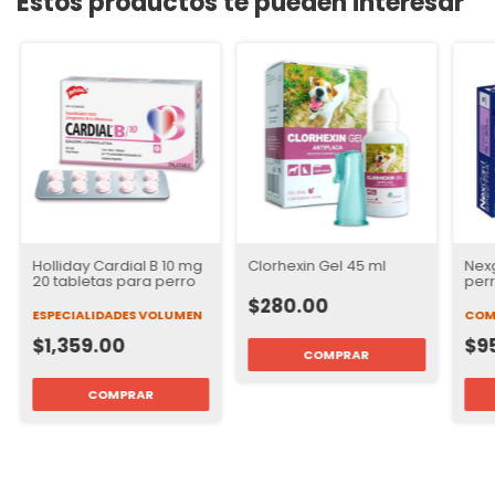
Estos productos te pueden interesar
Holliday Cardial B 10 mg
Clorhexin Gel 45 ml
Nex
20 tabletas para perro
perr
tabl
$280.00
ESPECIALIDADES VOLUMEN
COM
$1,359.00
$9