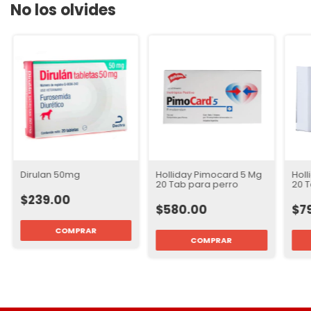
No los olvides
Dirulan 50mg
Holliday Pimocard 5 Mg
Holl
20 Tab para perro
20 
$239.00
$580.00
$7