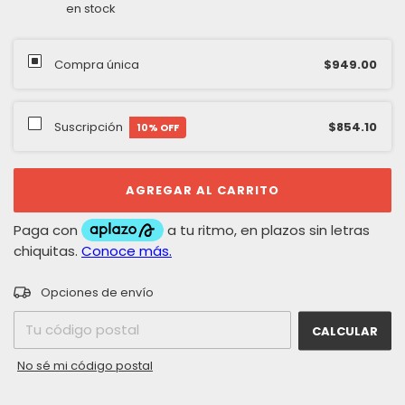
en stock
Compra única
$949.00
Suscripción
$854.10
10
% OFF
CAMBIAR CP
Entregas para el CP:
Opciones de envío
CALCULAR
No sé mi código postal