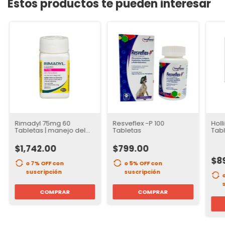
Estos productos te pueden interesar
Rimadyl 75mg 60
Resveflex -P 100
Holl
Tabletas | manejo del
Tabletas
Tabl
dolor articular
$1,742.00
$799.00
$8
o 7% OFF
con
o 5% OFF
con
suscripción
suscripción
COMPRAR
COMPRAR