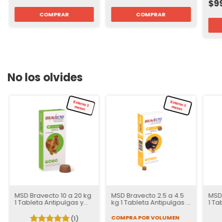
$9
No los olvides
Externo 3
Externo 3
meses
meses
MSD Bravecto 10 a 20 kg
MSD Bravecto 2.5 a 4.5
MSD 
1 Tableta Antipulgas y
kg 1 Tableta Antipulgas y
1 Ta
Garrapatas para Perros
Garrapatas para Perros
Gar
| 12 semanas de
| 12 semanas de
| 12
COMPRA POR VOLUMEN
(1)