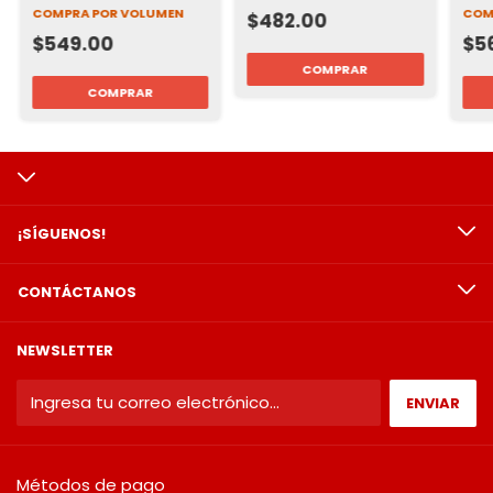
Protección
Protección
Pro
COMPRA POR VOLUMEN
COM
$482.00
$549.00
$5
¡SÍGUENOS!
CONTÁCTANOS
NEWSLETTER
Métodos de pago