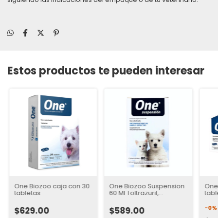
Estos productos te pueden interesar
One Biozoo caja con 30
One Biozoo Suspension
One
tabletas
60 Ml Toltrazuril,
tabl
Febendazol. Interno
-
0
$629.00
$589.00