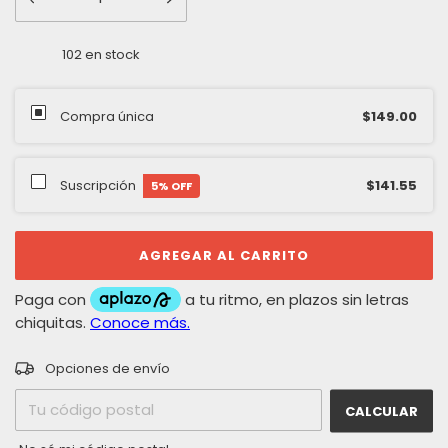
102
en stock
Compra única
$149.00
Suscripción
$141.55
5
% OFF
CAMBIAR CP
Entregas para el CP:
Opciones de envío
CALCULAR