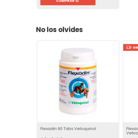
No los olvides
GR
Flexadin 90 Tabs Vetoquinol
Flexa
Vetoq