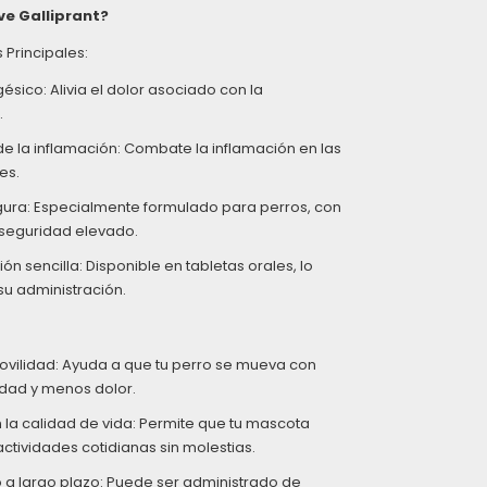
ve Galliprant?
 Principales:
ésico: Alivia el dolor asociado con la
.
e la inflamación: Combate la inflamación en las
es.
ura: Especialmente formulado para perros, con
e seguridad elevado.
ón sencilla: Disponible en tabletas orales, lo
 su administración.
ovilidad: Ayuda a que tu perro se mueva con
idad y menos dolor.
la calidad de vida: Permite que tu mascota
actividades cotidianas sin molestias.
 a largo plazo: Puede ser administrado de