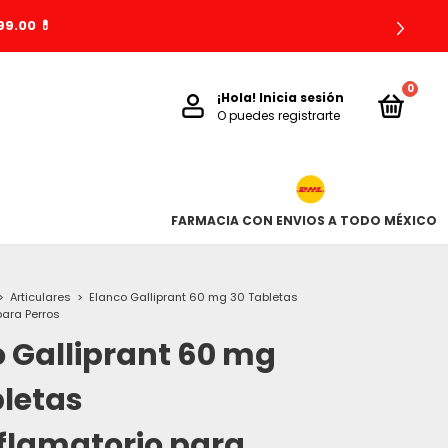
9.00 💊
0
¡Hola!
Inicia sesión
O puedes registrarte
FARMACIA CON ENVIOS A TODO MÉXICO
>
Articulares
>
Elanco Galliprant 60 mg 30 Tabletas
para Perros
 Galliprant 60 mg
bletas
flamatorio para