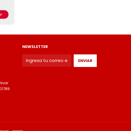
!
NEWSLETTER
livar
01789