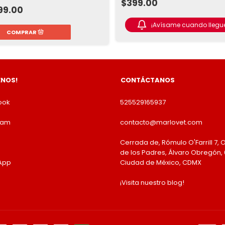
$399.00
99.00
¡Avísame cuando llegue
ENOS!
CONTÁCTANOS
ook
525529165937
ram
contacto@marlovet.com
Cerrada de, Rómulo O'Farrill 7, O
de los Padres, Álvaro Obregón, 
App
Ciudad de México, CDMX
¡Visita nuestro blog!