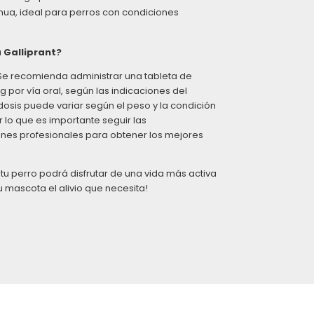
nua, ideal para perros con condiciones
 Galliprant?
Se recomienda administrar una tableta de
g por vía oral, según las indicaciones del
 dosis puede variar según el peso y la condición
r lo que es importante seguir las
es profesionales para obtener los mejores
 tu perro podrá disfrutar de una vida más activa
 tu mascota el alivio que necesita!