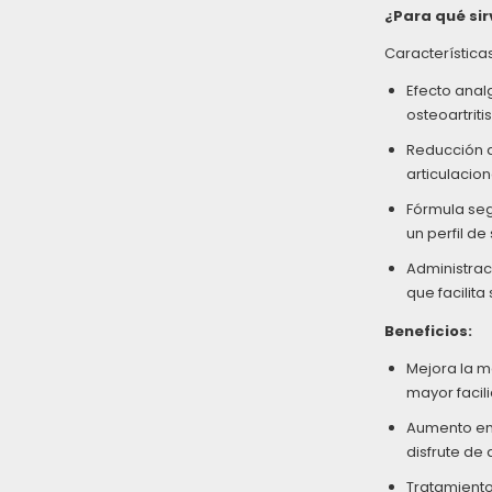
¿Para qué sir
Características
Efecto analg
osteoartritis
Reducción d
articulacion
Fórmula seg
un perfil d
Administraci
que facilita
Beneficios:
Mejora la m
mayor facil
Aumento en 
disfrute de 
Tratamiento