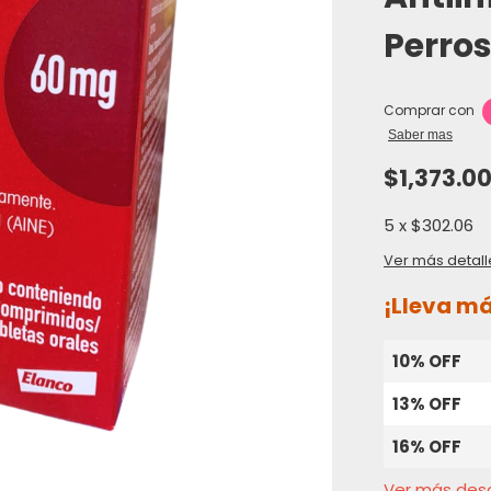
Perro
Comprar con
Saber mas
$1,373.0
5
x
$302.06
Ver más detall
¡Lleva m
10% OFF
13% OFF
16% OFF
Ver más des