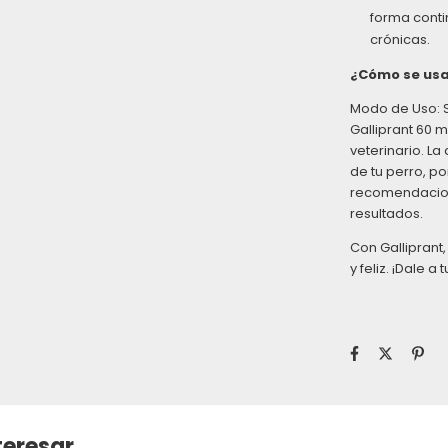
forma conti
crónicas.
¿Cómo se usa
Modo de Uso: 
Galliprant 60 m
veterinario. La
de tu perro, po
recomendacion
resultados.
Con Galliprant,
y feliz. ¡Dale a
teresar