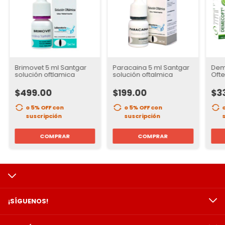
Brimovet 5 ml Santgar
Paracaina 5 ml Santgar
Dem
solución oftlamica
solución oftalmica
Ofte
solu
$499.00
$199.00
$3
o 5% OFF
con
o 5% OFF
con
suscripción
suscripción
COMPRAR
COMPRAR
¡SÍGUENOS!