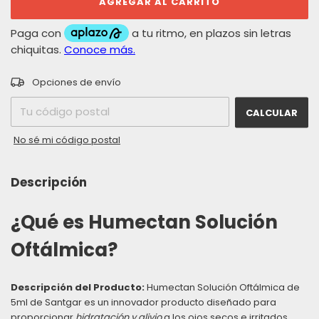
CAMBIAR CP
Entregas para el CP:
Opciones de envío
CALCULAR
No sé mi código postal
Descripción
¿Qué es Humectan Solución
Oftálmica?
Descripción del Producto:
Humectan Solución Oftálmica de
5ml de Santgar es un innovador producto diseñado para
proporcionar
hidratación y alivio
a los ojos secos e irritados.