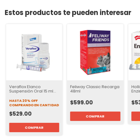
Estos productos te pueden interesar
Veraflox Elanco
Feliway Classic Recarga
Holl
Suspensión Oral 15 ml
48ml
Enzi
para Gatos
per
HASTA 20% OFF
$599.00
$5
COMPRANDO EN CANTIDAD
$529.00