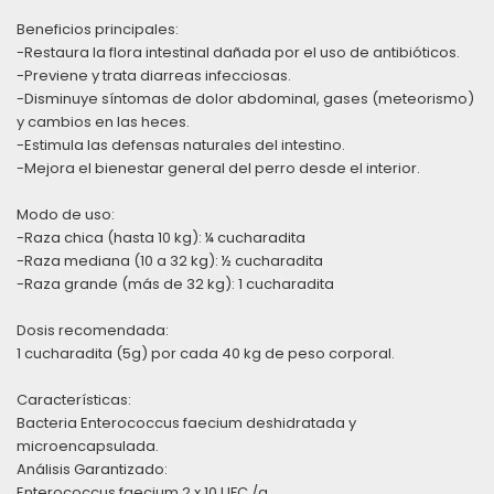
Beneficios principales:
-Restaura la flora intestinal dañada por el uso de antibióticos.
-Previene y trata diarreas infecciosas.
-Disminuye síntomas de dolor abdominal, gases (meteorismo)
y cambios en las heces.
-Estimula las defensas naturales del intestino.
-Mejora el bienestar general del perro desde el interior.
Modo de uso:
-Raza chica (hasta 10 kg): ¼ cucharadita
-Raza mediana (10 a 32 kg): ½ cucharadita
-Raza grande (más de 32 kg): 1 cucharadita
Dosis recomendada:
1 cucharadita (5g) por cada 40 kg de peso corporal.
Características:
Bacteria Enterococcus faecium deshidratada y
microencapsulada.
Análisis Garantizado:
Enterococcus faecium 2 x 10 UFC /g.