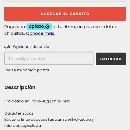
CAMBIAR CP
Entregas para el CP:
Opciones de envío
CALCULAR
No sé mi código postal
Descripción
Probiótico en Polvo 90g Fancy Pets
Características:
Bacteria Enterococcus faecium deshidratada y
microencapsulada.