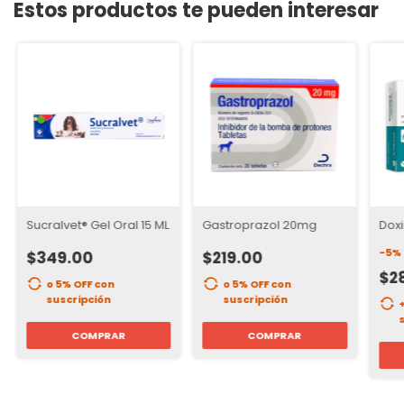
Estos productos te pueden interesar
Sucralvet® Gel Oral 15 ML
Gastroprazol 20mg
Dox
-
5
%
$349.00
$219.00
$2
o 5% OFF
con
o 5% OFF
con
suscripción
suscripción
COMPRAR
COMPRAR