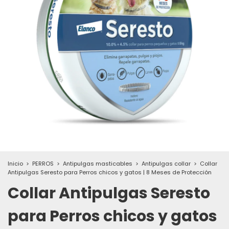
Inicio
>
PERROS
>
Antipulgas masticables
>
Antipulgas collar
>
Collar
Antipulgas Seresto para Perros chicos y gatos | 8 Meses de Protección
Collar Antipulgas Seresto
para Perros chicos y gatos