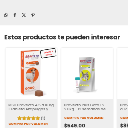
Estos productos te pueden interesar
Externo 3
meses
MSD Bravecto 4.5 a 10 kg
Bravecto Plus Gato 1.2-
Brav
1 Tableta Antipulgas y
2.8kg - 12 semanas de
a 12
Garrapatas para Perros
proteccion
de 
| 12 semanas de
COMPRA POR VOLUMEN
COM
(1)
Protección
COMPRA POR VOLUMEN
$549.00
$8