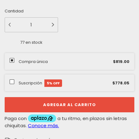
Cantidad
77
en stock
Compra única
$819.00
Suscripción
$778.05
5
% OFF
CAMBIAR CP
Entregas para el CP: