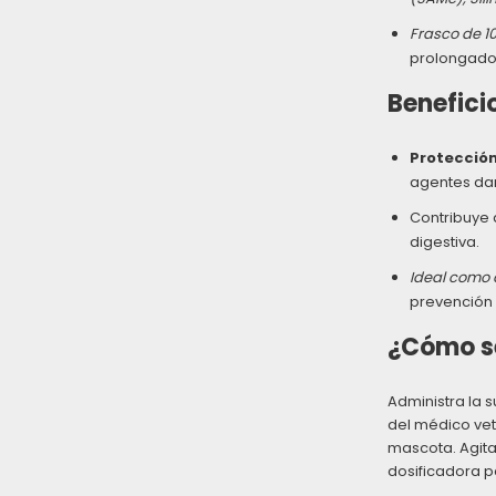
Frasco de 1
prolongado
Benefici
Protección
agentes da
Contribuye 
digestiva.
Ideal como
prevención 
¿Cómo se
Administra la 
del médico vet
mascota. Agita 
dosificadora p