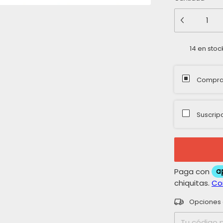
14
en stoc
Compra
Suscrip
Entregas para 
Opciones 