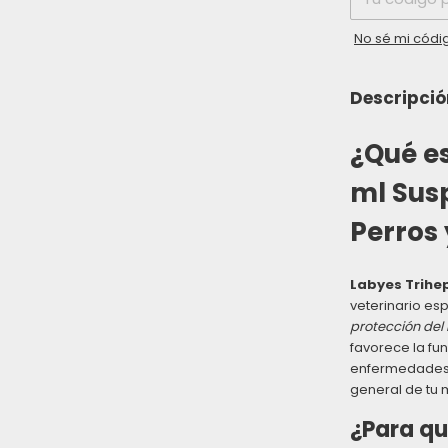
No sé mi códi
Descripció
¿Qué es
ml Sus
Perros 
Labyes Trihe
veterinario es
protección del
favorece la fu
enfermedades 
general de tu 
¿Para qu