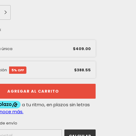
k
 única
$409.00
ción
$388.55
5
% OFF
CAMBIAR CP
el CP:
de envío
CALCULAR