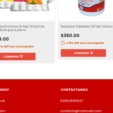
day Enzimax 20 tab | Enzimas
Nutriplus Tabletas 30 tab Virbac
tivas para perro
$360.00
9.00
o 5% OFF
con suscripción
5% OFF
con suscripción
COMPRAR
COMPRAR
ENOS!
CONTÁCTANOS
ook
525529165937
ram
contacto@marlovet.com