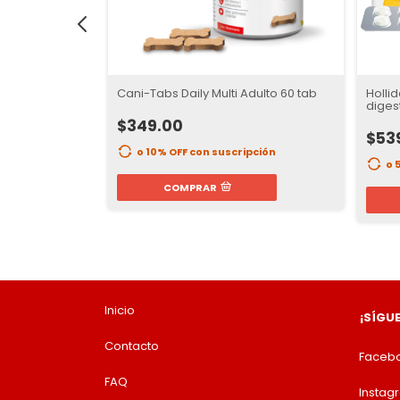
letas
Cani-Tabs Daily Multi Adulto 60 tab
Holli
os y Gatos
diges
$349.00
NDO EN
$53
o 10% OFF
con suscripción
o 
COMPRAR
ción
Inicio
¡SÍGU
Contacto
Faceb
FAQ
Instag