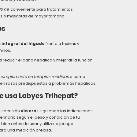
00 ml
, conveniente para tratamientos
s o mascotas de mayor tamaño.
os
 integral del hígado
frente a toxinas y
ñinos.
a reducir el daño hepático y mejorar la función
 complemento en terapias médicas
o como
en razas predispuestas a problemas hepáticos.
 usa Labyes Trihepat?
suspensión
vía oral
, siguiendo las indicaciones
erinario según el peso y condición de tu
bien antes de usar y utiliza la jeringa
ara una medición precisa.