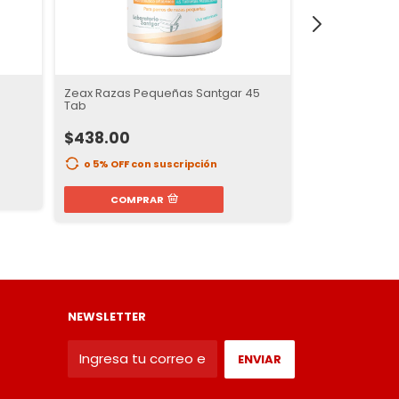
Zeax Razas Pequeñas Santgar 45
Zeax Razas Gr
Tab
$498.00
$438.00
o 5% OFF
con
o 5% OFF
con suscripción
COMPR
COMPRAR
NEWSLETTER