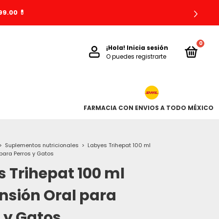
9.00 💊
0
¡Hola!
Inicia sesión
O puedes registrarte
FARMACIA CON ENVIOS A TODO MÉXICO
>
Suplementos nutricionales
>
Labyes Trihepat 100 ml
para Perros y Gatos
 Trihepat 100 ml
nsión Oral para
 y Gatos