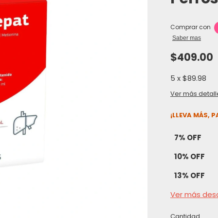
Comprar con
Saber mas
$409.00
5
x
$89.98
Ver más detall
¡LLEVA MÁS, 
7% OFF
10% OFF
13% OFF
Ver más des
Cantidad