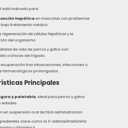
t está indicado para:
función hepática
en mascotas con problemas
 bajo tratamiento médico.
a
regeneración de células hepáticas
y la
ción del organismo.
calidad de vida de perros y gatos con
es crónicas del hígado.
a recuperación tras intoxicaciones, infecciones o
os farmacológicos prolongados.
ísticas Principales
egura y palatable
, ideal para perros y gatos
s edades.
n en suspensión oral de fácil administración.
gredientes clave como la
S-adenosilmetionina
marina y Vitamina E
.