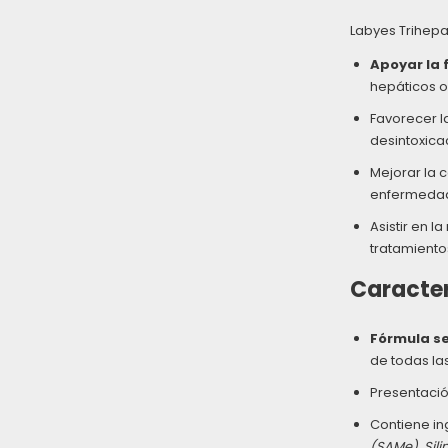
Labyes Trihepa
Apoyar la 
hepáticos o
Favorecer l
desintoxica
Mejorar la 
enfermedad
Asistir en l
tratamient
Caracter
Fórmula s
de todas la
Presentació
Contiene in
(SAMe), Sili