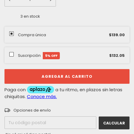
3
en stock
Compra única
$139.00
Suscripción
$132.05
5
% OFF
CAMBIAR CP
Entregas para el CP:
Opciones de envío
CALCULAR