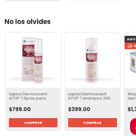
No los olvides
AGO
Lapisa Dermoscent
Lapisa Dermoscent
Ato
ATOP 7 Spray para
ATOP 7 shampoo 200 ml
derm
Perros y Gatos Cuidado
para Perros y Gatos
Ela
de la Piel
Cuidado de la Piel
$799.00
$399.00
$1