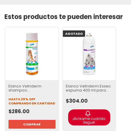
Estos productos te pueden interesar
AGOTADO
Elanco Vetriderm
Elanco Vetriderm Essec
shampoo
espuma 400 ml para
Dermatológico 350 ml
Perros y Gatos ⭐⭐⭐⭐⭐
para Perros y Gatos
HASTA 20% OFF
$304.00
COMPRANDO EN CANTIDAD
$286.00
¡Avísame cuando
llegue!