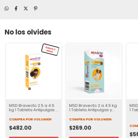
No los olvides
Externo 3
meses
MSD Bravecto 2.5 a 4.5
MSD Bravecto 2 a 4.5 kg
MSD 
kg 1 Tableta Antipulgas y
1 Tableta Antipulgas y
1 Ta
Garrapatas para Perros
Garrapatas para Perros
Gar
| 12 semanas de
| 37 Días de Protección
| 12
COMPRA POR VOLUMEN
COMPRA POR VOLUMEN
Protección
Pro
COM
$482.00
$269.00
$5