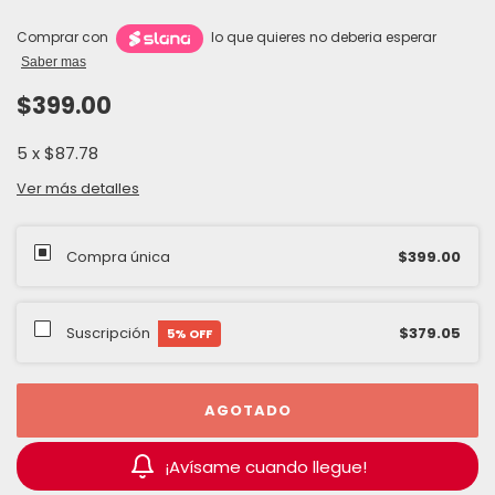
Comprar con
lo que quieres no deberia esperar
Saber mas
$399.00
5
x
$87.78
Ver más detalles
Compra única
$399.00
Suscripción
$379.05
5
% OFF
¡Avísame cuando llegue!