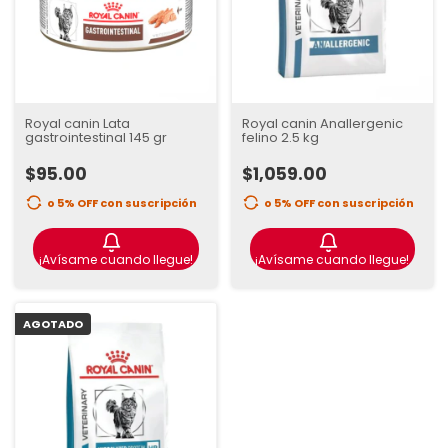
Royal canin Lata
Royal canin Anallergenic
gastrointestinal 145 gr
felino 2.5 kg
$95.00
$1,059.00
o 5% OFF
con suscripción
o 5% OFF
con suscripción
¡Avísame cuando llegue!
¡Avísame cuando llegue!
AGOTADO