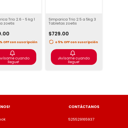
ica Trio 2.6 - 5 kg 1
Simparica Trio 2.5 a 5kg 3
a zoetis
Tabletas zoetis
0.00
$729.00
5% OFF
con suscripción
o 5% OFF
con suscripción
Avísame cuando
¡Avísame cuando
llegue!
llegue!
ENOS!
CONTÁCTANOS
ook
525529165937