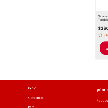
Simpar
Tablet
$36
o 
¡
Inicio
¡SÍGU
Contacto
Faceb
FAQ