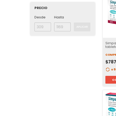
PRECIO
Desde
Hasta
APLICAR
Simpar
tablet
COMPR
$787
o 
C