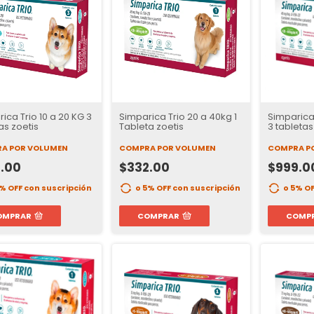
ica Trio 10 a 20 KG 3
Simparica Trio 20 a 40kg 1
Simparica 
as zoetis
Tableta zoetis
3 tabletas
A POR VOLUMEN
COMPRA POR VOLUMEN
COMPRA P
.00
$332.00
$999.0
5% OFF
con suscripción
o 5% OFF
con suscripción
o 5% O
OMPRAR
COMPRAR
COMP