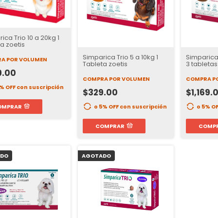
ica Trio 10 a 20kg 1
a zoetis
Simparica Trio 5 a 10kg 1
Simparica 
A POR VOLUMEN
Tableta zoetis
3 tabletas
9.00
COMPRA POR VOLUMEN
COMPRA P
5% OFF
con suscripción
$329.00
$1,169.
o 5% OFF
con suscripción
o 5% O
OMPRAR
COMPRAR
COMP
DO
AGOTADO