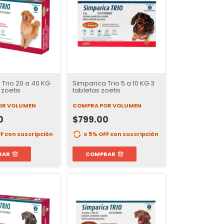
Trio 20 a 40 KG
Simparica Trio 5 a 10 KG 3
 zoetis
tabletas zoetis
OR VOLUMEN
COMPRA POR VOLUMEN
0
$799.00
FF
con suscripción
o 5% OFF
con suscripción
RAR
COMPRAR