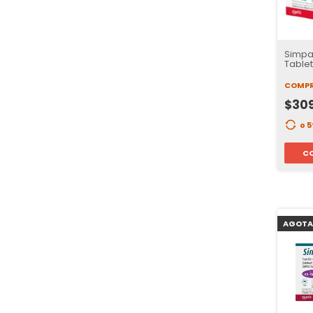
Simpar
Tablet
COMPR
$30
o 
C
AGOTA