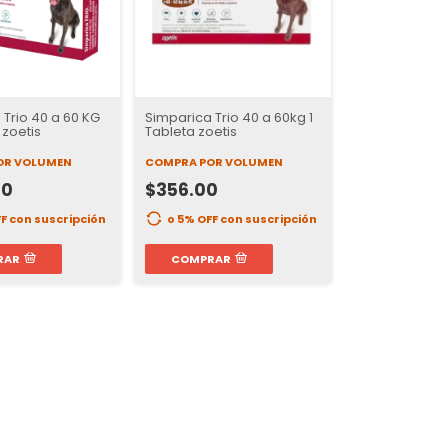
Trio 40 a 60 KG
Simparica Trio 40 a 60kg 1
 zoetis
Tableta zoetis
OR VOLUMEN
COMPRA POR VOLUMEN
00
$356.00
FF
con suscripción
o 5% OFF
con suscripción
RAR
COMPRAR