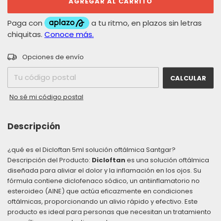
CAMBIAR CP
Entregas para el CP:
Opciones de envío
CALCULAR
No sé mi código postal
Descripción
¿qué es el Dicloftan 5ml solución oftálmica Santgar?
Descripción del Producto:
Dicloftan
es una solución oftálmica
diseñada para aliviar el dolor y la inflamación en los ojos. Su
fórmula contiene diclofenaco sódico, un antiinflamatorio no
esteroideo (AINE) que actúa eficazmente en condiciones
oftálmicas, proporcionando un alivio rápido y efectivo. Este
producto es ideal para personas que necesitan un tratamiento