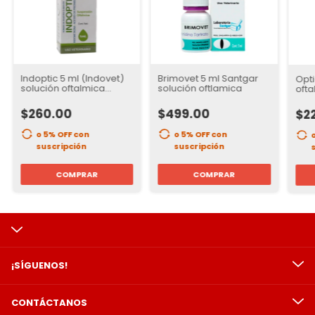
Indoptic 5 ml (Indovet)
Brimovet 5 ml Santgar
Opti
solución oftalmica
solución oftlamica
ofta
Santgar
$260.00
$499.00
$2
o 5% OFF
con
o 5% OFF
con
suscripción
suscripción
COMPRAR
COMPRAR
¡SÍGUENOS!
CONTÁCTANOS