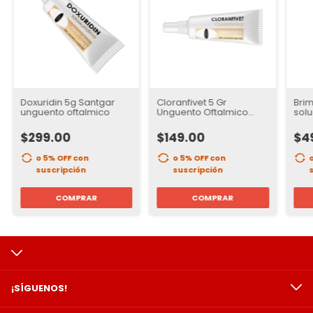
Doxuridin 5g Santgar
Cloranfivet 5 Gr
Brim
unguento oftalmico
Unguento Oftalmico
solu
Santgar
$299.00
$149.00
$4
o 5% OFF
con
o 5% OFF
con
suscripción
suscripción
COMPRAR
COMPRAR
¡SÍGUENOS!