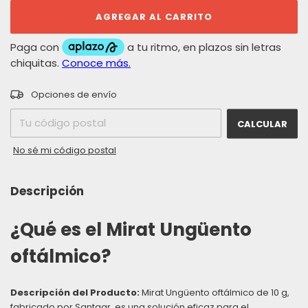
CAMBIAR CP
Entregas para el CP:
Opciones de envío
CALCULAR
No sé mi código postal
Descripción
¿Qué es el Mirat Ungüento
oftálmico?
Descripción del Producto:
Mirat Ungüento oftálmico de 10 g,
fabricado por Santgar, es una solución eficaz para el