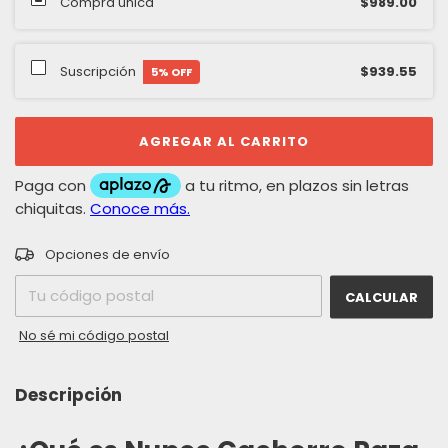
Compra única
$989.00
Suscripción
$939.55
5
% OFF
CAMBIAR CP
Entregas para el CP:
Opciones de envío
CALCULAR
No sé mi código postal
Descripción