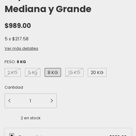
Mediana y Grande
$989.00
5
x
$217.58
Ver más detalles
PESO:
8 KG
2 KG
5 kg
8 KG
15 KG
20 KG
Cantidad
2
en stock