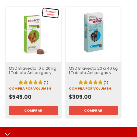
Externo 3 meses
MSD Bravecto 10 a 20 kg
MSD Bravecto 20 a 40 kg
1 Tableta Antipulgas y
1 Tableta Antipulgas y
Garrapatas para Perros
Garrapatas para Perros
| 12 semanas de
| 37 Días de Protección
(1)
(1)
Protección
COMPRA POR VOLUMEN
COMPRA POR VOLUMEN
$549.00
$309.00