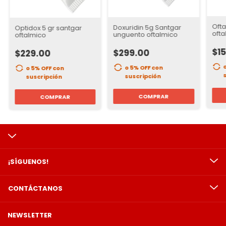
Ofta
Doxuridin 5g Santgar
Optidox 5 gr santgar
ofta
unguento oftalmico
oftalmico
$1
$299.00
$229.00
o 5% OFF
con
o 5% OFF
con
suscripción
suscripción
COMPRAR
COMPRAR
¡SÍGUENOS!
CONTÁCTANOS
NEWSLETTER