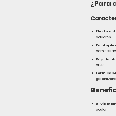
¿Para q
Caracter
Efecto ant
oculares.
Fácil aplic
administraci
Rápida ab
alivio.
Fórmula s
garantizando
Benefic
Alivio efec
ocular.