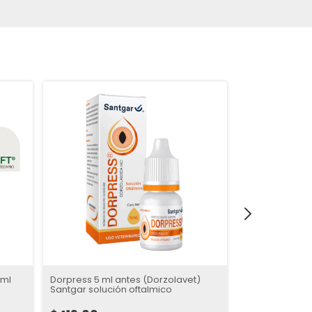
 ml
Dorpress 5 ml antes (Dorzolavet)
Indoptic 5 ml (
Santgar solución oftalmico
oftalmica Sant