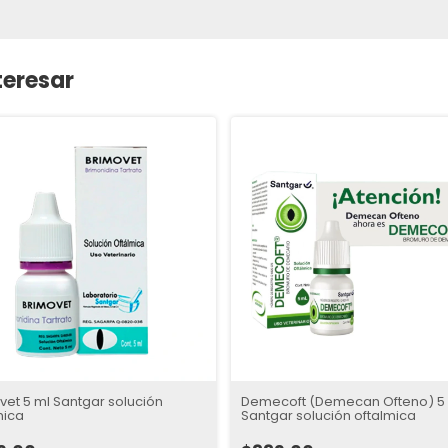
teresar
vet 5 ml Santgar solución
Demecoft (Demecan Ofteno) 5
mica
Santgar solución oftalmica