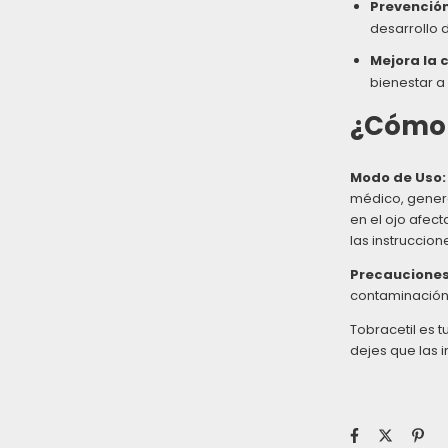
Prevenció
desarrollo 
Mejora la 
bienestar a
¿Cómo 
Modo de Uso:
médico, gener
en el ojo afect
las instruccio
Precauciones
contaminación.
Tobracetil es t
dejes que las 