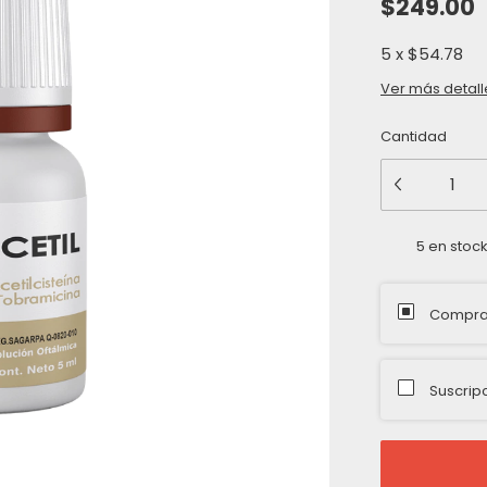
$249.00
5
x
$54.78
Ver más detall
Cantidad
5
en stoc
Compra
Suscrip