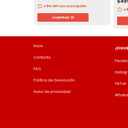
$49
ción
o 5% OFF
con suscripción
o 
COMPRAR
Inicio
¡SÍGU
Contacto
Faceb
FAQ
Instag
Política de Devolución
TikTok
Aviso de privacidad
Whats