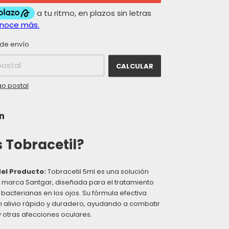
CAMBIAR CP
el CP:
de envío
CALCULAR
go postal
n
 Tobracetil?
el Producto:
Tobracetil 5ml es una solución
a marca Santgar, diseñada para el tratamiento
bacterianas en los ojos. Su fórmula efectiva
 alivio rápido y duradero, ayudando a combatir
s y otras afecciones oculares.