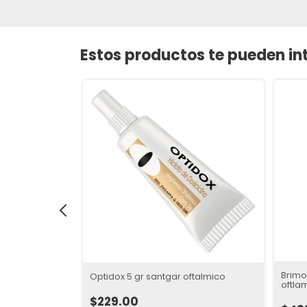
Estos productos te pueden in
oftalmico
Brimo
Optidox 5 gr santgar oftalmico
oftla
$229.00