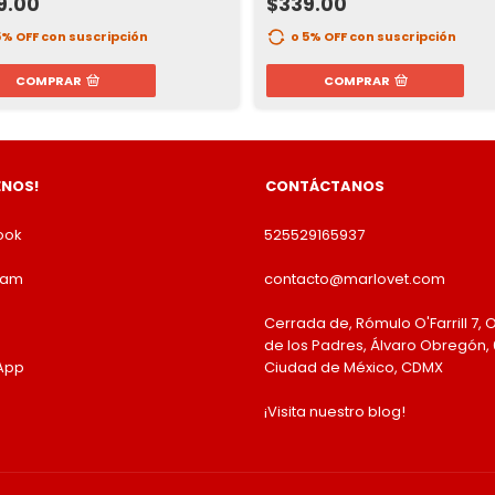
9.00
$339.00
5% OFF
con suscripción
o 5% OFF
con suscripción
COMPRAR
COMPRAR
ENOS!
CONTÁCTANOS
ook
525529165937
ram
contacto@marlovet.com
Cerrada de, Rómulo O'Farrill 7, O
de los Padres, Álvaro Obregón, 
App
Ciudad de México, CDMX
¡Visita nuestro blog!