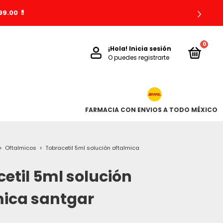
9.00 💊
0
¡Hola!
Inicia sesión
O puedes registrarte
FARMACIA CON ENVIOS A TODO MÉXICO
>
Oftalmicos
>
Tobracetil 5ml solución oftalmica
etil 5ml solución
mica santgar