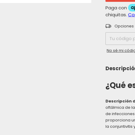
Entregas para 
Opciones 
No sé mi códi
Descripció
¿Qué es
Descripción d
oftálmica de l
de infecciones 
proporciona un
la conjuntiviti