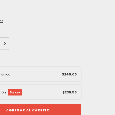
es
k
 única
$249.00
ción
$236.55
5
% OFF